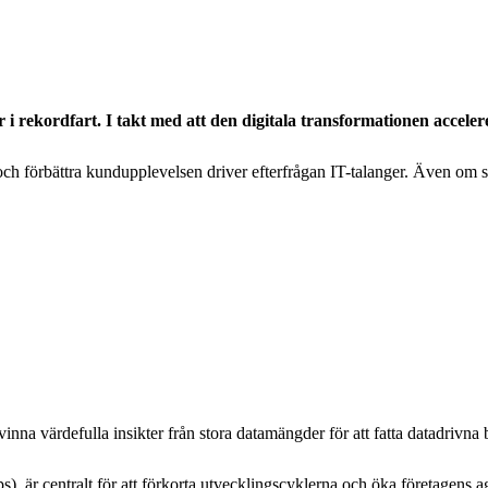
xer i rekordfart. I takt med att den digitala transformationen acc
och förbättra kundupplevelsen driver efterfrågan IT-talanger. Även om sug
tvinna värdefulla insikter från stora datamängder för att fatta datadrivna 
 är centralt för att förkorta utvecklingscyklerna och öka företagens agi