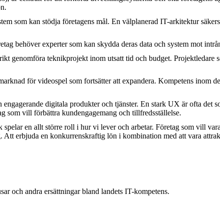
on.
ystem som kan stödja företagens mål. En välplanerad IT-arkitektur säker
 Företag behöver experter som kan skydda deras data och system mot intrå
ikt genomföra teknikprojekt inom utsatt tid och budget. Projektledare 
 marknad för videospel som fortsätter att expandera. Kompetens inom det
engagerande digitala produkter och tjänster. En stark UX är ofta det som
g som vill förbättra kundengagemang och tillfredsställelse.
spelar en allt större roll i hur vi lever och arbetar. Företag som vill va
 Att erbjuda en konkurrenskraftig lön i kombination med att vara attrakt
usar och andra ersättningar bland landets IT-kompetens.