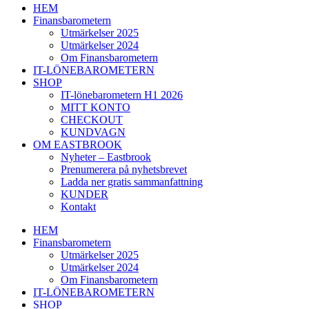
HEM
Finansbarometern
Utmärkelser 2025
Utmärkelser 2024
Om Finansbarometern
IT-LÖNEBAROMETERN
SHOP
IT-lönebarometern H1 2026
MITT KONTO
CHECKOUT
KUNDVAGN
OM EASTBROOK
Nyheter – Eastbrook
Prenumerera på nyhetsbrevet
Ladda ner gratis sammanfattning
KUNDER
Kontakt
HEM
Finansbarometern
Utmärkelser 2025
Utmärkelser 2024
Om Finansbarometern
IT-LÖNEBAROMETERN
SHOP