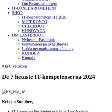
Om Finansbarometern
IT-LÖNEBAROMETERN
SHOP
IT-lönebarometern H1 2026
MITT KONTO
CHECKOUT
KUNDVAGN
OM EASTBROOK
Nyheter – Eastbrook
Prenumerera på nyhetsbrevet
Ladda ner gratis sammanfattning
KUNDER
Kontakt
0
kr
0
Varukorg
De 7 hetaste IT-kompetenserna 2024
Kristian Sundberg
IT-kompetensförsörjning och ledarskap
,
Nyheter