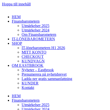
Hoppa till innehåll
HEM
Finansbarometern
Utmärkelser 2025
Utmärkelser 2024
Om Finansbarometern
IT-LÖNEBAROMETERN
SHOP
IT-lönebarometern H1 2026
MITT KONTO
CHECKOUT
KUNDVAGN
OM EASTBROOK
Nyheter – Eastbrook
Prenumerera på nyhetsbrevet
Ladda ner gratis sammanfattning
KUNDER
Kontakt
HEM
Finansbarometern
Utmärkelser 2025
Utmärkelser 2024