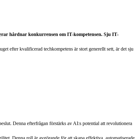
elererar hårdnar konkurrensen om IT-kompetensen. Sju IT-
et efter kvalificerad techkompetens är stort generellt sett, är det sju
beslut. Denna efterfrågan förstärks av AI:s potential att revolutionera
litet. Denna roll är avgörande för att skapa effektiva, automatiserade