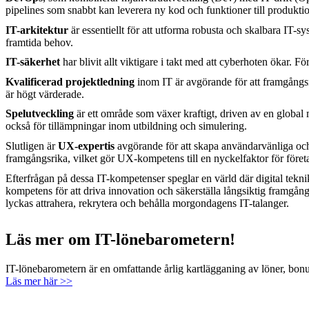
pipelines som snabbt kan leverera ny kod och funktioner till produkti
IT-arkitektur
är essentiellt för att utforma robusta och skalbara IT-s
framtida behov.
IT-säkerhet
har blivit allt viktigare i takt med att cyberhoten ökar.
Kvalificerad projektledning
inom IT är avgörande för att framgångsr
är högt värderade.
Spelutveckling
är ett område som växer kraftigt, driven av en global
också för tillämpningar inom utbildning och simulering.
Slutligen är
UX-expertis
avgörande för att skapa användarvänliga och 
framgångsrika, vilket gör UX-kompetens till en nyckelfaktor för företa
Efterfrågan på dessa IT-kompetenser speglar en värld där digital teknik 
kompetens för att driva innovation och säkerställa långsiktig framgång.
lyckas attrahera, rekrytera och behålla morgondagens IT-talanger.
Läs mer om IT-lönebarometern!
IT-lönebarometern är en omfattande årlig kartlägganing av löner, bon
Läs mer här >>