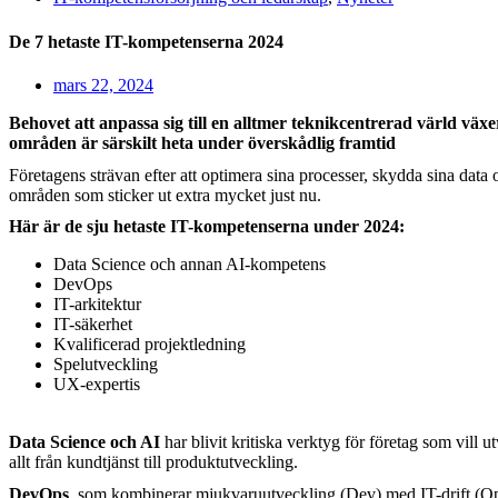
De 7 hetaste IT-kompetenserna 2024
mars 22, 2024
Behovet att anpassa sig till en alltmer teknikcentrerad värld vä
områden är särskilt heta under överskådlig framtid
Företagens strävan efter att optimera sina processer, skydda sina data 
områden som sticker ut extra mycket just nu.
Här är de sju hetaste IT-kompetenserna under 2024:
Data Science och annan AI-kompetens
DevOps
IT-arkitektur
IT-säkerhet
Kvalificerad projektledning
Spelutveckling
UX-expertis
Data Science och AI
har blivit kritiska verktyg för företag som vill u
allt från kundtjänst till produktutveckling.
DevOps
, som kombinerar mjukvaruutveckling (Dev) med IT-drift (Ops),