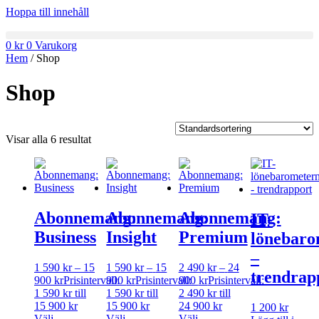
Hoppa till innehåll
0
kr
0
Varukorg
Hem
/ Shop
Shop
Visar alla 6 resultat
Abonnemang:
Abonnemang:
Abonnemang:
IT-
Business
Insight
Premium
lönebaro
–
1 590
kr
–
15
1 590
kr
–
15
2 490
kr
–
24
trendrap
900
kr
Prisintervall:
900
kr
Prisintervall:
900
kr
Prisintervall:
1 590 kr till
1 590 kr till
2 490 kr till
15 900 kr
15 900 kr
24 900 kr
1 200
kr
Välj
Välj
Välj