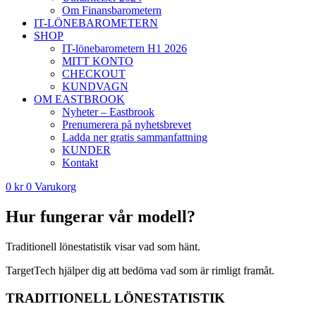
Om Finansbarometern
IT-LÖNEBAROMETERN
SHOP
IT-lönebarometern H1 2026
MITT KONTO
CHECKOUT
KUNDVAGN
OM EASTBROOK
Nyheter – Eastbrook
Prenumerera på nyhetsbrevet
Ladda ner gratis sammanfattning
KUNDER
Kontakt
0
kr
0
Varukorg
Hur fungerar vår modell?
Traditionell lönestatistik visar vad som hänt.
TargetTech hjälper dig att bedöma vad som är rimligt framåt.
TRADITIONELL LÖNESTATISTIK