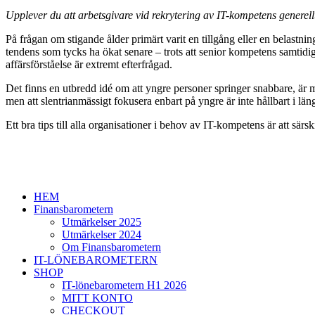
Upplever du att arbetsgivare vid rekrytering av IT-kompetens generell
På frågan om stigande ålder primärt varit en tillgång eller en belastnin
tendens som tycks ha ökat senare – trots att senior kompetens samtid
affärsförståelse är extremt efterfrågad.
Det finns en utbredd idé om att yngre personer springer snabbare, är
men att slentrianmässigt fokusera enbart på yngre är inte hållbart i 
Ett bra tips till alla organisationer i behov av IT-kompetens är att sär
HEM
Finansbarometern
Utmärkelser 2025
Utmärkelser 2024
Om Finansbarometern
IT-LÖNEBAROMETERN
SHOP
IT-lönebarometern H1 2026
MITT KONTO
CHECKOUT