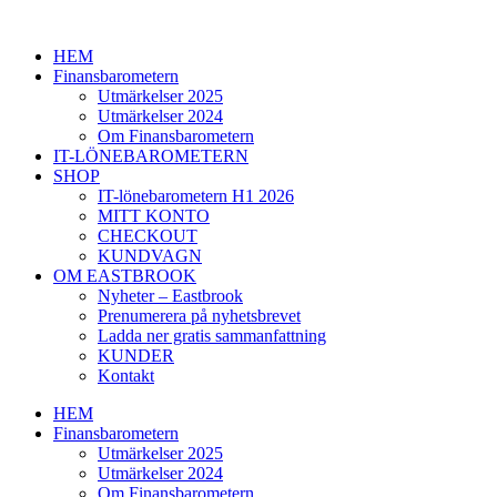
Hoppa
till
HEM
innehåll
Finansbarometern
Utmärkelser 2025
Utmärkelser 2024
Om Finansbarometern
IT-LÖNEBAROMETERN
SHOP
IT-lönebarometern H1 2026
MITT KONTO
CHECKOUT
KUNDVAGN
OM EASTBROOK
Nyheter – Eastbrook
Prenumerera på nyhetsbrevet
Ladda ner gratis sammanfattning
KUNDER
Kontakt
HEM
Finansbarometern
Utmärkelser 2025
Utmärkelser 2024
Om Finansbarometern