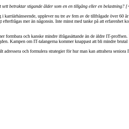
t sett betraktar stigande ålder som en en tillgång eller en belastning? 
g i karriärhänseende, upplever nu tre av fem av de tillfrågade över 60 år
igt efterfrågas mer än någonsin. Inte minst med tanke på att erfarenhe
 mer formbara och kanske mindre ifrågasättande än de äldre IT-proffsen.
längden. Kampen om IT-talangerna kommer knappast att bli mindre brutal
skilt adressera och formulera strategier för hur man kan attrahera senior