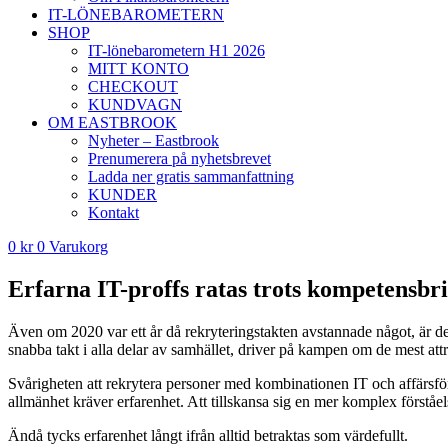
IT-LÖNEBAROMETERN
SHOP
IT-lönebarometern H1 2026
MITT KONTO
CHECKOUT
KUNDVAGN
OM EASTBROOK
Nyheter – Eastbrook
Prenumerera på nyhetsbrevet
Ladda ner gratis sammanfattning
KUNDER
Kontakt
0
kr
0
Varukorg
Erfarna IT-proffs ratas trots kompetensbri
Även om 2020 var ett år då rekryteringstakten avstannade något, är de f
snabba takt i alla delar av samhället, driver på kampen om de mest att
Svårigheten att rekrytera personer med kombinationen IT och affärsförs
allmänhet kräver erfarenhet. Att tillskansa sig en mer komplex förståe
Ändå tycks erfarenhet långt ifrån alltid betraktas som värdefullt.