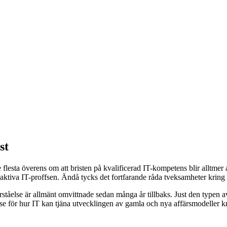
st
lesta överens om att bristen på kvalificerad IT-kompetens blir alltmer ak
raktiva IT-proffsen. Ändå tycks det fortfarande råda tveksamheter kring a
tåelse är allmänt omvittnade sedan många år tillbaks. Just den typen av
lse för hur IT kan tjäna utvecklingen av gamla och nya affärsmodeller kr