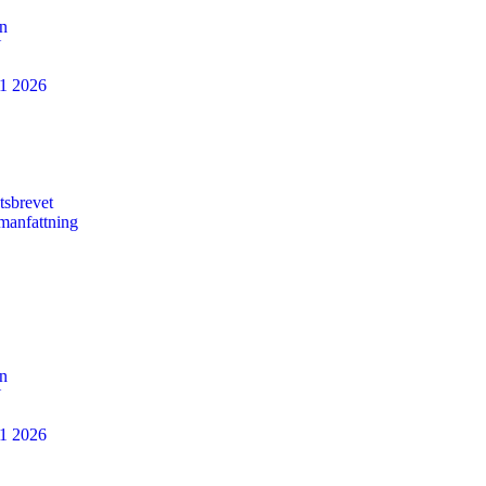
n
N
H1 2026
tsbrevet
manfattning
n
N
H1 2026