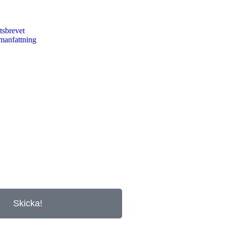
tsbrevet
manfattning
Skicka!