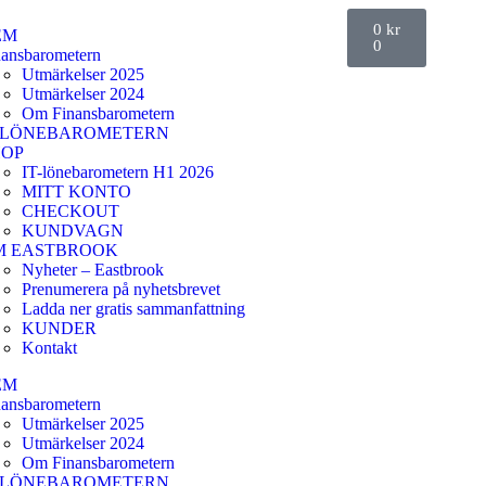
0
kr
EM
0
nansbarometern
Utmärkelser 2025
Utmärkelser 2024
Om Finansbarometern
T-LÖNEBAROMETERN
HOP
IT-lönebarometern H1 2026
MITT KONTO
CHECKOUT
KUNDVAGN
M EASTBROOK
Nyheter – Eastbrook
Prenumerera på nyhetsbrevet
Ladda ner gratis sammanfattning
KUNDER
Kontakt
EM
nansbarometern
Utmärkelser 2025
Utmärkelser 2024
Om Finansbarometern
T-LÖNEBAROMETERN